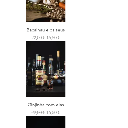
Bacalhau e os seus
Preço normal
Preço promocional
22,00 €
16,50 €
Ginjinha com elas
Preço normal
Preço promocional
22,00 €
16,50 €