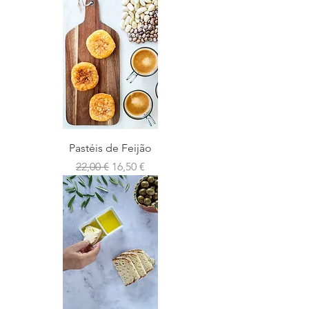
Pastéis de Feijão
Preço normal
Preço promocional
22,00 €
16,50 €