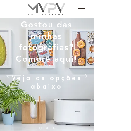
Gostou das
minhas
fotografias?
Compre aqui!
Veja as opções
abaixo