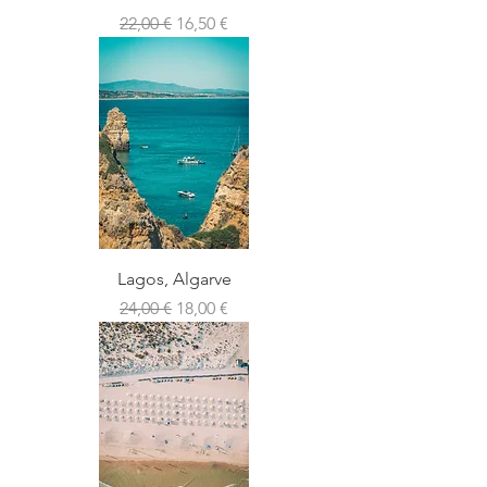
Preço normal
Preço promocional
22,00 €
16,50 €
Lagos, Algarve
Preço normal
Preço promocional
24,00 €
18,00 €